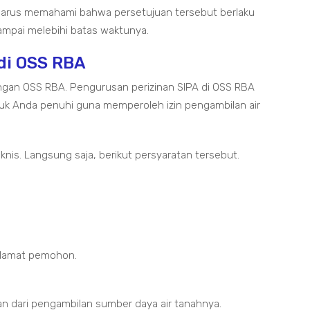
a harus memahami bahwa persetujuan tersebut berlaku
 sampai melebihi batas waktunya.
di OSS RBA
engan OSS RBA. Pengurusan perizinan SIPA di OSS RBA
ntuk Anda penuhi guna memperoleh izin pengambilan air
nis. Langsung saja, berikut persyaratan tersebut.
 alamat pemohon.
n dari pengambilan sumber daya air tanahnya.