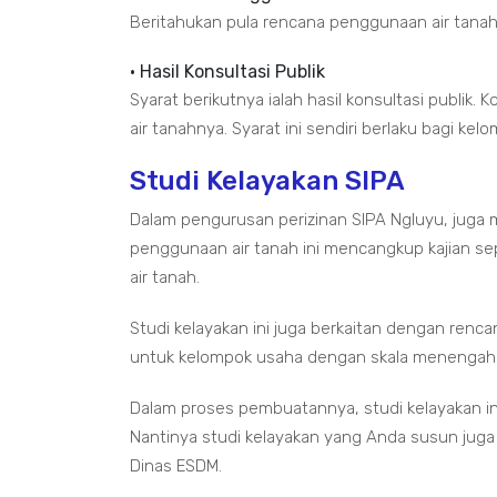
Beritahukan pula rencana penggunaan air tanahny
• Hasil Konsultasi Publik
Syarat berikutnya ialah hasil konsultasi publik
air tanahnya. Syarat ini sendiri berlaku bagi 
Studi Kelayakan SIPA
Dalam pengurusan perizinan SIPA Ngluyu, juga m
penggunaan air tanah ini mencangkup kajian sepu
air tanah.
Studi kelayakan ini juga berkaitan dengan renc
untuk kelompok usaha dengan skala menengah, 
Dalam proses pembuatannya, studi kelayakan i
Nantinya studi kelayakan yang Anda susun juga
Dinas ESDM.