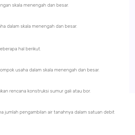
dengan skala menengah dan besar.
saha dalam skala menengah dan besar.
eberapa hal berikut.
kelompok usaha dalam skala menengah dan besar.
an rencana konstruksi sumur gali atau bor.
a jumlah pengambilan air tanahnya dalam satuan debit