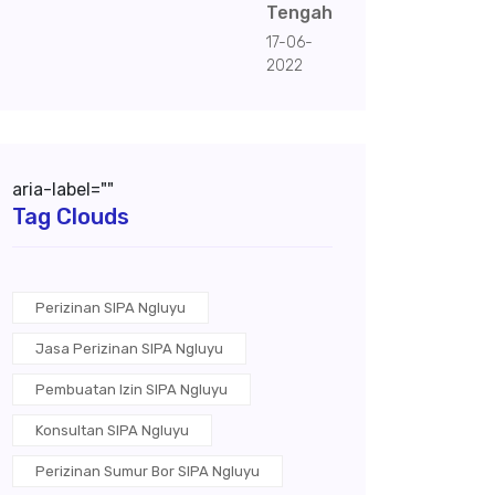
Tengah
17-06-
2022
aria-label=""
Tag Clouds
Perizinan SIPA Ngluyu
Jasa Perizinan SIPA Ngluyu
Pembuatan Izin SIPA Ngluyu
Konsultan SIPA Ngluyu
Perizinan Sumur Bor SIPA Ngluyu