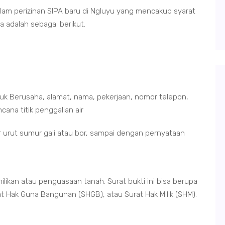
dalam perizinan SIPA baru di Ngluyu yang mencakup syarat
a adalah sebagai berikut.
nduk Berusaha, alamat, nama, pekerjaan, nomor telepon,
cana titik penggalian air
r urut sumur gali atau bor, sampai dengan pernyataan
likan atau penguasaan tanah. Surat bukti ini bisa berupa
rat Hak Guna Bangunan (SHGB), atau Surat Hak Milik (SHM).