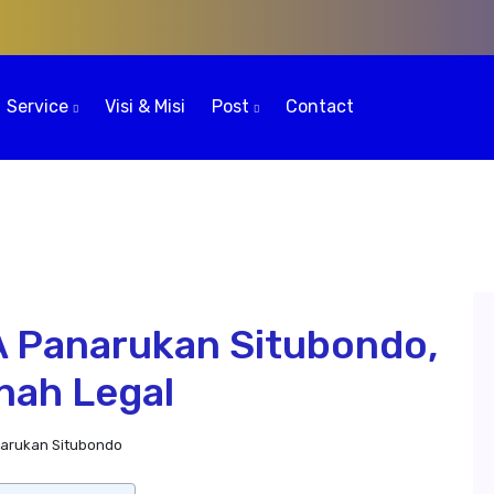
Service
Visi & Misi
Post
Contact
A Panarukan Situbondo,
nah Legal
narukan Situbondo