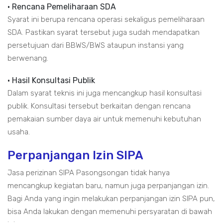
• Rencana Pemeliharaan SDA
Syarat ini berupa rencana operasi sekaligus pemeliharaan
SDA. Pastikan syarat tersebut juga sudah mendapatkan
persetujuan dari BBWS/BWS ataupun instansi yang
berwenang.
• Hasil Konsultasi Publik
Dalam syarat teknis ini juga mencangkup hasil konsultasi
publik. Konsultasi tersebut berkaitan dengan rencana
pemakaian sumber daya air untuk memenuhi kebutuhan
usaha.
Perpanjangan Izin SIPA
Jasa perizinan SIPA Pasongsongan tidak hanya
mencangkup kegiatan baru, namun juga perpanjangan izin.
Bagi Anda yang ingin melakukan perpanjangan izin SIPA pun,
bisa Anda lakukan dengan memenuhi persyaratan di bawah