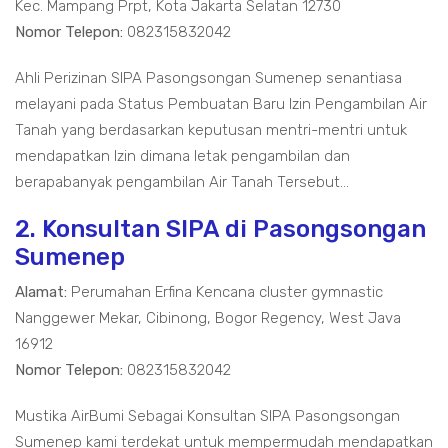
Kec. Mampang Prpt, Kota Jakarta Selatan 12730
Nomor Telepon:
082315832042
Ahli Perizinan SIPA Pasongsongan Sumenep senantiasa
melayani pada Status Pembuatan Baru Izin Pengambilan Air
Tanah yang berdasarkan keputusan mentri-mentri untuk
mendapatkan Izin dimana letak pengambilan dan
berapabanyak pengambilan Air Tanah Tersebut...
2. Konsultan SIPA di Pasongsongan
Sumenep
Alamat:
Perumahan Erfina Kencana cluster gymnastic
Nanggewer Mekar, Cibinong, Bogor Regency, West Java
16912
Nomor Telepon:
082315832042
Mustika AirBumi Sebagai Konsultan SIPA Pasongsongan
Sumenep kami terdekat untuk mempermudah mendapatkan