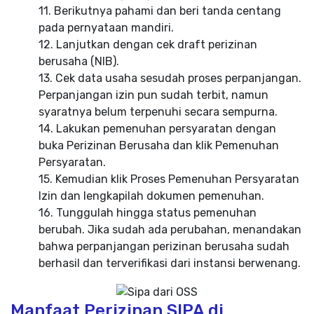
11. Berikutnya pahami dan beri tanda centang
pada pernyataan mandiri.
12. Lanjutkan dengan cek draft perizinan
berusaha (NIB).
13. Cek data usaha sesudah proses perpanjangan.
Perpanjangan izin pun sudah terbit, namun
syaratnya belum terpenuhi secara sempurna.
14. Lakukan pemenuhan persyaratan dengan
buka Perizinan Berusaha dan klik Pemenuhan
Persyaratan.
15. Kemudian klik Proses Pemenuhan Persyaratan
Izin dan lengkapilah dokumen pemenuhan.
16. Tunggulah hingga status pemenuhan
berubah. Jika sudah ada perubahan, menandakan
bahwa perpanjangan perizinan berusaha sudah
berhasil dan terverifikasi dari instansi berwenang.
Manfaat Perizinan SIPA di