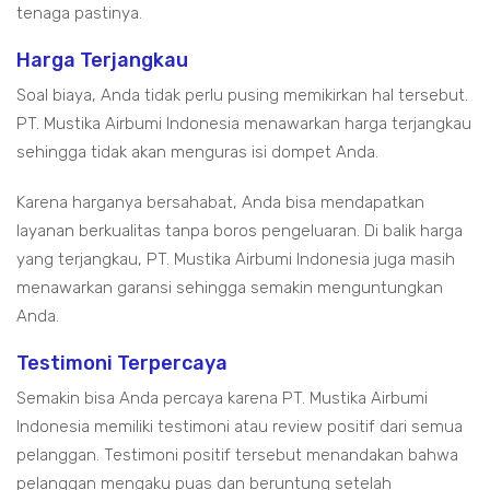
tenaga pastinya.
Harga Terjangkau
Soal biaya, Anda tidak perlu pusing memikirkan hal tersebut.
PT. Mustika Airbumi Indonesia menawarkan harga terjangkau
sehingga tidak akan menguras isi dompet Anda.
Karena harganya bersahabat, Anda bisa mendapatkan
layanan berkualitas tanpa boros pengeluaran. Di balik harga
yang terjangkau, PT. Mustika Airbumi Indonesia juga masih
menawarkan garansi sehingga semakin menguntungkan
Anda.
Testimoni Terpercaya
Semakin bisa Anda percaya karena PT. Mustika Airbumi
Indonesia memiliki testimoni atau review positif dari semua
pelanggan. Testimoni positif tersebut menandakan bahwa
pelanggan mengaku puas dan beruntung setelah