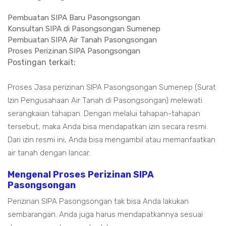
Pembuatan SIPA Baru Pasongsongan
Konsultan SIPA di Pasongsongan Sumenep
Pembuatan SIPA Air Tanah Pasongsongan
Proses Perizinan SIPA Pasongsongan
Postingan terkait:
Proses Jasa perizinan SIPA Pasongsongan Sumenep (Surat
Izin Pengusahaan Air Tanah di Pasongsongan) melewati
serangkaian tahapan. Dengan melalui tahapan-tahapan
tersebut, maka Anda bisa mendapatkan izin secara resmi.
Dari izin resmi ini, Anda bisa mengambil atau memanfaatkan
air tanah dengan lancar.
Mengenal Proses Perizinan SIPA
Pasongsongan
Perizinan SIPA Pasongsongan tak bisa Anda lakukan
sembarangan. Anda juga harus mendapatkannya sesuai