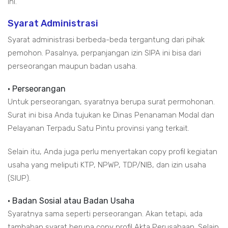
ini.
Syarat Administrasi
Syarat administrasi berbeda-beda tergantung dari pihak
pemohon. Pasalnya, perpanjangan izin SIPA ini bisa dari
perseorangan maupun badan usaha.
• Perseorangan
Untuk perseorangan, syaratnya berupa surat permohonan.
Surat ini bisa Anda tujukan ke Dinas Penanaman Modal dan
Pelayanan Terpadu Satu Pintu provinsi yang terkait.
Selain itu, Anda juga perlu menyertakan copy profil kegiatan
usaha yang meliputi KTP, NPWP, TDP/NIB, dan izin usaha
(SIUP).
• Badan Sosial atau Badan Usaha
Syaratnya sama seperti perseorangan. Akan tetapi, ada
tambahan syarat berupa copy profil Akta Perusahaan. Selain