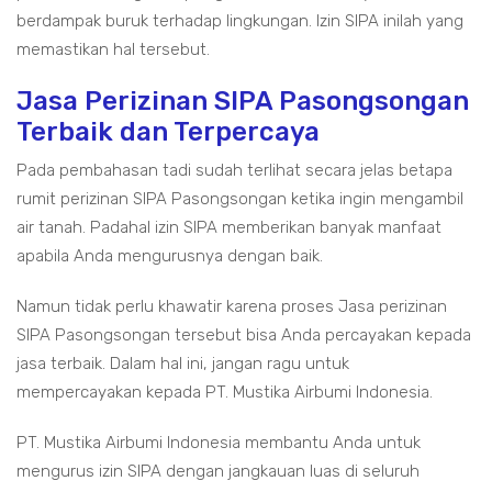
berdampak buruk terhadap lingkungan. Izin SIPA inilah yang
memastikan hal tersebut.
Jasa Perizinan SIPA Pasongsongan
Terbaik dan Terpercaya
Pada pembahasan tadi sudah terlihat secara jelas betapa
rumit perizinan SIPA Pasongsongan ketika ingin mengambil
air tanah. Padahal izin SIPA memberikan banyak manfaat
apabila Anda mengurusnya dengan baik.
Namun tidak perlu khawatir karena proses Jasa perizinan
SIPA Pasongsongan tersebut bisa Anda percayakan kepada
jasa terbaik. Dalam hal ini, jangan ragu untuk
mempercayakan kepada PT. Mustika Airbumi Indonesia.
PT. Mustika Airbumi Indonesia membantu Anda untuk
mengurus izin SIPA dengan jangkauan luas di seluruh