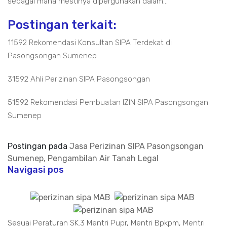
sebagai mana mestinya dipergunakan dalam...
Postingan terkait:
11592 Rekomendasi Konsultan SIPA Terdekat di
Pasongsongan Sumenep
31592 Ahli Perizinan SIPA Pasongsongan
51592 Rekomendasi Pembuatan IZIN SIPA Pasongsongan
Sumenep
Postingan pada
Jasa Perizinan SIPA Pasongsongan
Sumenep, Pengambilan Air Tanah Legal
Navigasi pos
Sesuai Peraturan SK.3 Mentri Pupr, Mentri Bpkpm, Mentri