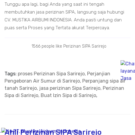
Tunggu apa lagi, bagi Anda yang saat ini tengah
membutuhkan jasa perizinan SIPA, langsung saja hubungi
CV. MUSTIKA AIRBUMI INDONESIA. Anda pasti untung dan
puas serta Proses yang Tertata akurat Terpercaya.
1566 people like Perizinan SIPA Sarirejo
Tags:
proses Perizinan Sipa Sarirejo, Perjanjian
Pengeboran Air Sumur di Sarirejo, Perpanjang sipa air
tanah Sarirejo, jasa perizinan Sipa Sarirejo, Perizinan
Sipa di Sarirejo, Buat Izin Sipa di Sarirejo
,
Ahli Perizinan SIPA Sarirejo
.