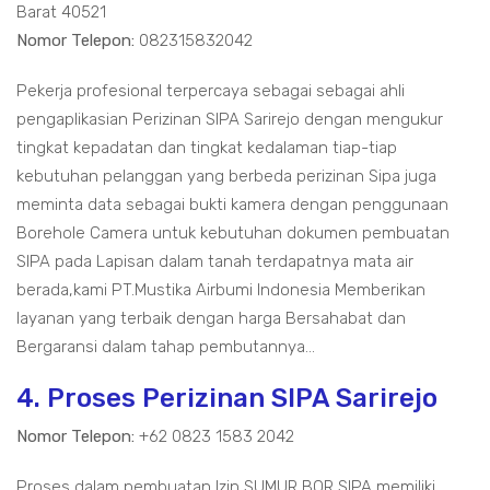
Barat 40521
Nomor Telepon:
082315832042
Pekerja profesional terpercaya sebagai sebagai ahli
pengaplikasian Perizinan SIPA Sarirejo dengan mengukur
tingkat kepadatan dan tingkat kedalaman tiap-tiap
kebutuhan pelanggan yang berbeda perizinan Sipa juga
meminta data sebagai bukti kamera dengan penggunaan
Borehole Camera untuk kebutuhan dokumen pembuatan
SIPA pada Lapisan dalam tanah terdapatnya mata air
berada,kami PT.Mustika Airbumi Indonesia Memberikan
layanan yang terbaik dengan harga Bersahabat dan
Bergaransi dalam tahap pembutannya...
4. Proses Perizinan SIPA Sarirejo
Nomor Telepon:
+62 0823 1583 2042
Proses dalam pembuatan Izin SUMUR BOR SIPA memiliki