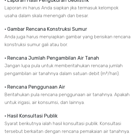
• Laporan Hasil Pengukuran Geolistrik
Laporan ini harus Anda siapkan jika termasuk kelompok
usaha dalam skala menengah dan besar.
• Gambar Rencana Konstruksi Sumur
Anda juga harus menyiapkan gambar yang berisikan rencana
konstruksi sumur gali atau bor.
• Rencana Jumlah Pengambilan Air Tanah
Jangan lupa pula untuk memberitahukan rencana jumlah
pengambilan air tanahnya dalam satuan debit (m³/hari).
• Rencana Penggunaan Air
Beritahukan pula rencana penggunaan air tanahnya. Apakah
untuk irigasi, air konsumsi, dan lainnya.
• Hasil Konsultasi Publik
Syarat berikutnya ialah hasil konsultasi publik. Konsultasi
tersebut berkaitan dengan rencana pemakaian air tanahnya.