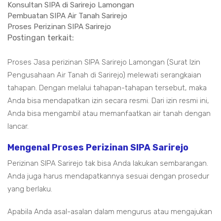
Konsultan SIPA di Sarirejo Lamongan
Pembuatan SIPA Air Tanah Sarirejo
Proses Perizinan SIPA Sarirejo
Postingan terkait:
Proses Jasa perizinan SIPA Sarirejo Lamongan (Surat Izin
Pengusahaan Air Tanah di Sarirejo) melewati serangkaian
tahapan. Dengan melalui tahapan-tahapan tersebut, maka
Anda bisa mendapatkan izin secara resmi. Dari izin resmi ini,
Anda bisa mengambil atau memanfaatkan air tanah dengan
lancar.
Mengenal Proses Perizinan SIPA Sarirejo
Perizinan SIPA Sarirejo tak bisa Anda lakukan sembarangan.
Anda juga harus mendapatkannya sesuai dengan prosedur
yang berlaku.
Apabila Anda asal-asalan dalam mengurus atau mengajukan