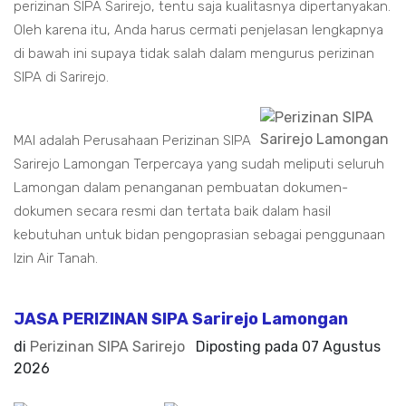
perizinan SIPA Sarirejo, tentu saja kualitasnya dipertanyakan.
Oleh karena itu, Anda harus cermati penjelasan lengkapnya
di bawah ini supaya tidak salah dalam mengurus perizinan
SIPA di Sarirejo.
MAI adalah Perusahaan Perizinan SIPA
Sarirejo Lamongan Terpercaya yang sudah meliputi seluruh
Lamongan dalam penanganan pembuatan dokumen-
dokumen secara resmi dan tertata baik dalam hasil
kebutuhan untuk bidan pengoprasian sebagai penggunaan
Izin Air Tanah.
JASA PERIZINAN SIPA Sarirejo Lamongan
di
Perizinan SIPA Sarirejo
Diposting pada
07 Agustus
2026