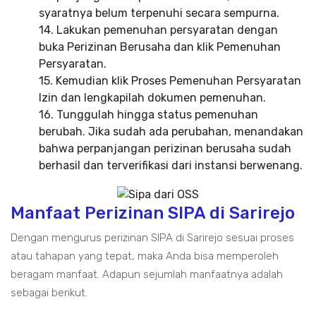
syaratnya belum terpenuhi secara sempurna.
14. Lakukan pemenuhan persyaratan dengan
buka Perizinan Berusaha dan klik Pemenuhan
Persyaratan.
15. Kemudian klik Proses Pemenuhan Persyaratan
Izin dan lengkapilah dokumen pemenuhan.
16. Tunggulah hingga status pemenuhan
berubah. Jika sudah ada perubahan, menandakan
bahwa perpanjangan perizinan berusaha sudah
berhasil dan terverifikasi dari instansi berwenang.
Manfaat Perizinan SIPA di Sarirejo
Dengan mengurus perizinan SIPA di Sarirejo sesuai proses
atau tahapan yang tepat, maka Anda bisa memperoleh
beragam manfaat. Adapun sejumlah manfaatnya adalah
sebagai berikut.