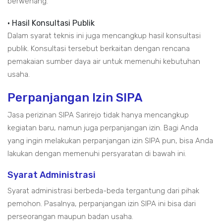
berwenang.
• Hasil Konsultasi Publik
Dalam syarat teknis ini juga mencangkup hasil konsultasi
publik. Konsultasi tersebut berkaitan dengan rencana
pemakaian sumber daya air untuk memenuhi kebutuhan
usaha.
Perpanjangan Izin SIPA
Jasa perizinan SIPA Sarirejo tidak hanya mencangkup
kegiatan baru, namun juga perpanjangan izin. Bagi Anda
yang ingin melakukan perpanjangan izin SIPA pun, bisa Anda
lakukan dengan memenuhi persyaratan di bawah ini.
Syarat Administrasi
Syarat administrasi berbeda-beda tergantung dari pihak
pemohon. Pasalnya, perpanjangan izin SIPA ini bisa dari
perseorangan maupun badan usaha.