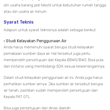
izin usaha barang jadi tekstil untuk kebutuhan rumah tangga
atau izin usaha air minum.
Syarat Teknis
Adapun untuk syarat teknisnya adalah sebagai berikut.
• Studi Kelayakan Penggunaan Air
Anda harus memenuhi syarat berupa studi kelayakan
pemakaian sumber daya air. Hal tersebut juga perlu
memperoleh persetujuan dari Kepala BBWS/BWS. Bisa pula
dari instansi yang membidangi SDA sesuai kewenangannya.
Dalam studi kelayakan penggunaan air ini, Anda juga harus
perhatikan sumber airnya. Jika sumber air tersebut berupa
air tanah, pastikan sudah memperoleh persetujuan dari
Kepala PAT GTL.
Bisa juga persetujuan dari dinas daerah