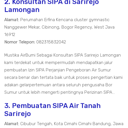
2. Konsultan SIPA di Sarirejo
Lamongan
Alamat:
Perumahan Erfina Kencana cluster gymnastic
Nanggewer Mekar, Cibinong, Bogor Regency, West Java
16912
Nomor Telepon:
082315832042
Mustika AirBumi Sebagai Konsultan SIPA Sarirejo Lamongan
kami terdekat untuk mempermudah mendapatkan jalur
pembuatan Izin SIPA Perjanjian Pengeboran Air Sumur
secara benar dan tertata baik untuk proses pengertian kami
adakan gelarpertemuan antara seluruh pengusaha Bor
Sumur untuk lebih mengerti pentingnya Perizinan SIPA...
3. Pembuatan SIPA Air Tanah
Sarirejo
Alamat:
Cibubur Tengah, Kota Cimahi Cimahi Bandung, Jawa