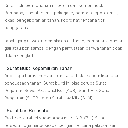
Di formulir permohonan ini terdiri dari Nomor Induk
Berusaha, alamat, nama, pekerjaan, nomor telepon, email,
lokasi pengeboran air tanah, koordinat rencana titik
penggalian air
tanah, jangka waktu pemakaian air tanah, nomor urut sumur
gali atau bor, sampai dengan pernyataan bahwa tanah tidak
dalam sengketa.
• Surat Bukti Kepemilikan Tanah
Anda juga harus menyertakan surat bukti kepemilikan atau
penguasaan tanah. Surat bukti ini bisa berupa Surat
Perjanjian Sewa, Akta Jual Beli (AJB), Surat Hak Guna
Bangunan (SHGB), atau Surat Hak Milik (SHM).
• Surat Izin Berusaha
Pastikan surat ini sudah Anda miliki (NIB KBLI). Surat
tersebut juga harus sesuai dengan rencana pelaksanaan