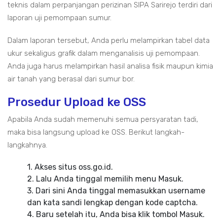
teknis dalam perpanjangan perizinan SIPA Sarirejo terdiri dari
laporan uji pemompaan sumur.
Dalam laporan tersebut, Anda perlu melampirkan tabel data
ukur sekaligus grafik dalam menganalisis uji pemompaan.
Anda juga harus melampirkan hasil analisa fisik maupun kimia
air tanah yang berasal dari sumur bor.
Prosedur Upload ke OSS
Apabila Anda sudah memenuhi semua persyaratan tadi,
maka bisa langsung upload ke OSS. Berikut langkah-
langkahnya.
1. Akses situs oss.go.id.
2. Lalu Anda tinggal memilih menu Masuk.
3. Dari sini Anda tinggal memasukkan username
dan kata sandi lengkap dengan kode captcha.
4. Baru setelah itu, Anda bisa klik tombol Masuk.