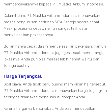
mempercayakannya kepada PT. Mustika Airbumi Indonesia.
Dalam hal ini, PT. Mustika Airbumi Indonesia menawarkan
proses pengurusan perizinan SIPA Sarirejo secara cepat.
Meski prosesnya cepat, namun sangat teliti dalam
menyelesaikan pekerjaannya.
Bukan hanya cepat dalam menyelesaikan pekerjaan, namun
PT. Mustika Airbumi Indonesia juga gesit saat mendatangi
lokasinya. Anda pun bisa merasa lebih hemat waktu dan
tenaga pastinya.
Harga Terjangkau
Soal biaya, Anda tidak perlu pusing memikirkan hal tersebut.
PT. Mustika Airbumi Indonesia menawarkan harga terjangkau
sehingga tidak akan menguras isi dompet Anda.
Karena harganya bersahabat, Anda bisa mendapatkan