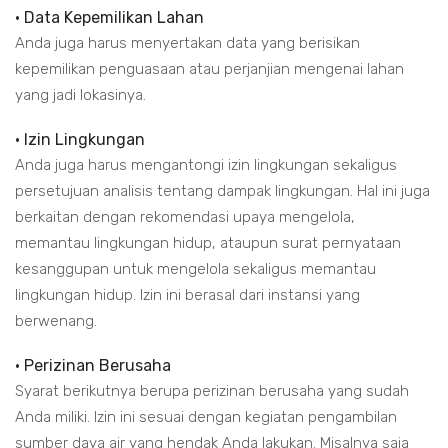
• Data Kepemilikan Lahan
Anda juga harus menyertakan data yang berisikan
kepemilikan penguasaan atau perjanjian mengenai lahan
yang jadi lokasinya.
• Izin Lingkungan
Anda juga harus mengantongi izin lingkungan sekaligus
persetujuan analisis tentang dampak lingkungan. Hal ini juga
berkaitan dengan rekomendasi upaya mengelola,
memantau lingkungan hidup, ataupun surat pernyataan
kesanggupan untuk mengelola sekaligus memantau
lingkungan hidup. Izin ini berasal dari instansi yang
berwenang.
• Perizinan Berusaha
Syarat berikutnya berupa perizinan berusaha yang sudah
Anda miliki. Izin ini sesuai dengan kegiatan pengambilan
sumber daya air yang hendak Anda lakukan. Misalnya saja