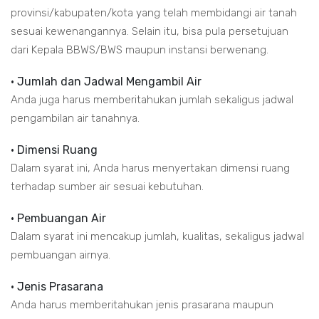
provinsi/kabupaten/kota yang telah membidangi air tanah
sesuai kewenangannya. Selain itu, bisa pula persetujuan
dari Kepala BBWS/BWS maupun instansi berwenang.
• Jumlah dan Jadwal Mengambil Air
Anda juga harus memberitahukan jumlah sekaligus jadwal
pengambilan air tanahnya.
• Dimensi Ruang
Dalam syarat ini, Anda harus menyertakan dimensi ruang
terhadap sumber air sesuai kebutuhan.
• Pembuangan Air
Dalam syarat ini mencakup jumlah, kualitas, sekaligus jadwal
pembuangan airnya.
• Jenis Prasarana
Anda harus memberitahukan jenis prasarana maupun