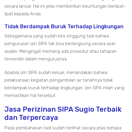
secara lancar. Hal ini jelas memberikan keuntungan berlipat-
lipat kepada Anda.
Tidak Berdampak Buruk Terhadap Lingkungan
Sebagaimana yang sudah kita singgung tadi bahwa
pengurusan izin SIPA tak bisa berlangsung secara asal-
asalan. Mengingat memang ada prosedur atau tahapan
tersendiri dalam mengurusnya.
Apabila izin SIPA sudah keluar, menandakan bahwa
pelaksanaan kegiatan pengambilan air tanahnya tidak
berdampak buruk terhadap lingkungan. Izin SIPA inilah yang
memastikan hal tersebut.
Jasa Perizinan SIPA Sugio Terbaik
dan Terpercaya
Pada pembahasan tadi sudah terlihat secara jelas betapa