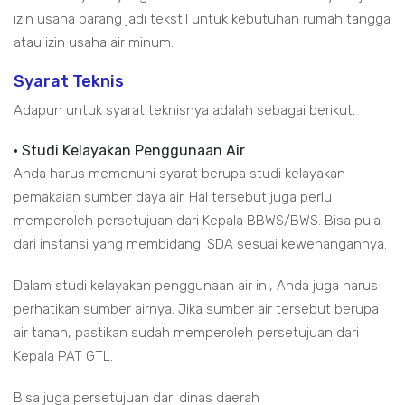
izin usaha barang jadi tekstil untuk kebutuhan rumah tangga
atau izin usaha air minum.
Syarat Teknis
Adapun untuk syarat teknisnya adalah sebagai berikut.
• Studi Kelayakan Penggunaan Air
Anda harus memenuhi syarat berupa studi kelayakan
pemakaian sumber daya air. Hal tersebut juga perlu
memperoleh persetujuan dari Kepala BBWS/BWS. Bisa pula
dari instansi yang membidangi SDA sesuai kewenangannya.
Dalam studi kelayakan penggunaan air ini, Anda juga harus
perhatikan sumber airnya. Jika sumber air tersebut berupa
air tanah, pastikan sudah memperoleh persetujuan dari
Kepala PAT GTL.
Bisa juga persetujuan dari dinas daerah