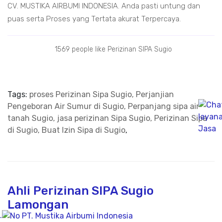
CV. MUSTIKA AIRBUMI INDONESIA. Anda pasti untung dan
puas serta Proses yang Tertata akurat Terpercaya.
1569 people like Perizinan SIPA Sugio
Tags:
proses Perizinan Sipa Sugio, Perjanjian
Pengeboran Air Sumur di Sugio, Perpanjang sipa air
tanah Sugio, jasa perizinan Sipa Sugio, Perizinan Sipa
di Sugio, Buat Izin Sipa di Sugio
,
Ahli Perizinan SIPA Sugio
Lamongan
.