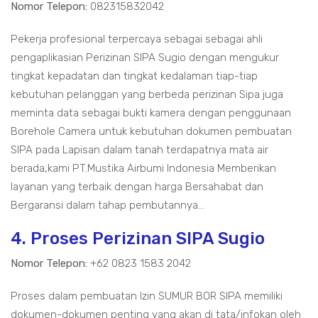
Nomor Telepon:
082315832042
Pekerja profesional terpercaya sebagai sebagai ahli
pengaplikasian Perizinan SIPA Sugio dengan mengukur
tingkat kepadatan dan tingkat kedalaman tiap-tiap
kebutuhan pelanggan yang berbeda perizinan Sipa juga
meminta data sebagai bukti kamera dengan penggunaan
Borehole Camera untuk kebutuhan dokumen pembuatan
SIPA pada Lapisan dalam tanah terdapatnya mata air
berada,kami PT.Mustika Airbumi Indonesia Memberikan
layanan yang terbaik dengan harga Bersahabat dan
Bergaransi dalam tahap pembutannya...
4. Proses Perizinan SIPA Sugio
Nomor Telepon:
+62 0823 1583 2042
Proses dalam pembuatan Izin SUMUR BOR SIPA memiliki
dokumen-dokumen penting yang akan di tata/infokan oleh