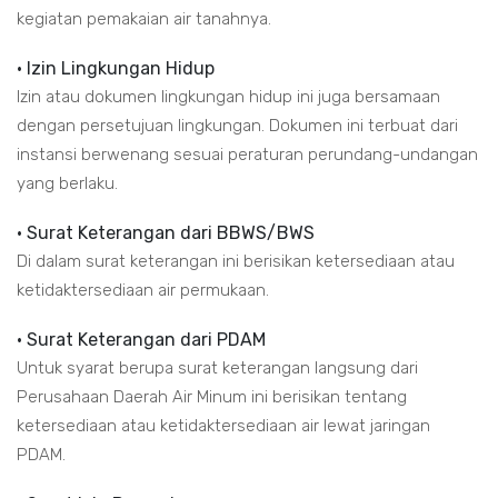
kegiatan pemakaian air tanahnya.
• Izin Lingkungan Hidup
Izin atau dokumen lingkungan hidup ini juga bersamaan
dengan persetujuan lingkungan. Dokumen ini terbuat dari
instansi berwenang sesuai peraturan perundang-undangan
yang berlaku.
• Surat Keterangan dari BBWS/BWS
Di dalam surat keterangan ini berisikan ketersediaan atau
ketidaktersediaan air permukaan.
• Surat Keterangan dari PDAM
Untuk syarat berupa surat keterangan langsung dari
Perusahaan Daerah Air Minum ini berisikan tentang
ketersediaan atau ketidaktersediaan air lewat jaringan
PDAM.