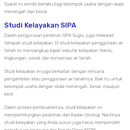
Syarat ini sendiri berlaku bagi kelompok usaha dengan skala
menengah dan besar.
Studi Kelayakan SIPA
Dalam pengurusan perizinan SIPA Sugio, juga melewati
tahapan studi kelayakan. Di studi kelayakan penggunaan air
tanah ini mencangkup kajian seputar kelayakan teknis,
lingkungan, sosial, dan konservasi air tanah.
Studi kelayakan ini juga berkaitan dengan rencana
pengambilan atau penggunaan air tanahnya. Baik itu untuk
kelompok usaha dengan skala menengah, besar, maupun
kecil.
Dalam proses pembuatannya, studi kelayakan ini
memperhitungkan pedoman dari Badan Geologi. Nantinya
studi kelayakan yang Anda susun juga harus memperoleh
persetujuan langsung dari Kepala Dinas ESDM.