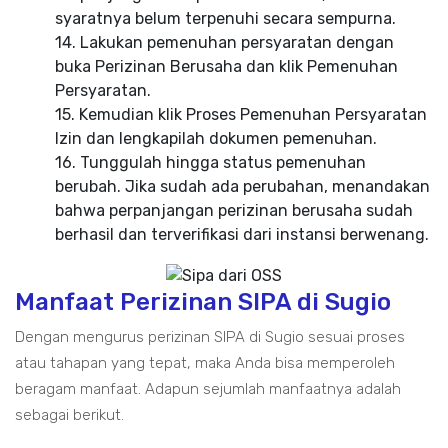
syaratnya belum terpenuhi secara sempurna.
14. Lakukan pemenuhan persyaratan dengan
buka Perizinan Berusaha dan klik Pemenuhan
Persyaratan.
15. Kemudian klik Proses Pemenuhan Persyaratan
Izin dan lengkapilah dokumen pemenuhan.
16. Tunggulah hingga status pemenuhan
berubah. Jika sudah ada perubahan, menandakan
bahwa perpanjangan perizinan berusaha sudah
berhasil dan terverifikasi dari instansi berwenang.
Manfaat Perizinan SIPA di Sugio
Dengan mengurus perizinan SIPA di Sugio sesuai proses
atau tahapan yang tepat, maka Anda bisa memperoleh
beragam manfaat. Adapun sejumlah manfaatnya adalah
sebagai berikut.