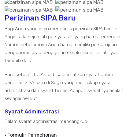
Perizinan SIPA Baru
Bagi Anda yang ingin mengurus perizinan SIPA baru di
Sugio, ada sejumlah persyaratan yang harus terpenuhi.
Namun sebelumnya Anda harus memiliki persetujuan
pengeboran atau penggalian eksplorasi air tanahnya
terlebih dulu.
Baru setelah itu, Anda bisa perhatikan syarat dalam
perizinan SIPA baru di Sugio yang mencakup syarat
administrasi dan syarat teknis. Adapun syaratnya adalah
sebagai berikut.
Syarat Administrasi
Dalam syarat administrasi mencangkup:
• Formulir Permohonan