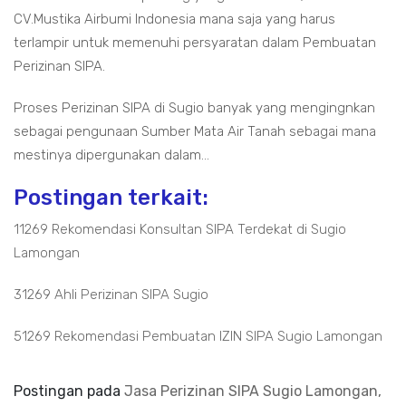
CV.Mustika Airbumi Indonesia mana saja yang harus
terlampir untuk memenuhi persyaratan dalam Pembuatan
Perizinan SIPA.
Proses Perizinan SIPA di Sugio banyak yang mengingnkan
sebagai pengunaan Sumber Mata Air Tanah sebagai mana
mestinya dipergunakan dalam...
Postingan terkait:
11269 Rekomendasi Konsultan SIPA Terdekat di Sugio
Lamongan
31269 Ahli Perizinan SIPA Sugio
51269 Rekomendasi Pembuatan IZIN SIPA Sugio Lamongan
Postingan pada
Jasa Perizinan SIPA Sugio Lamongan,