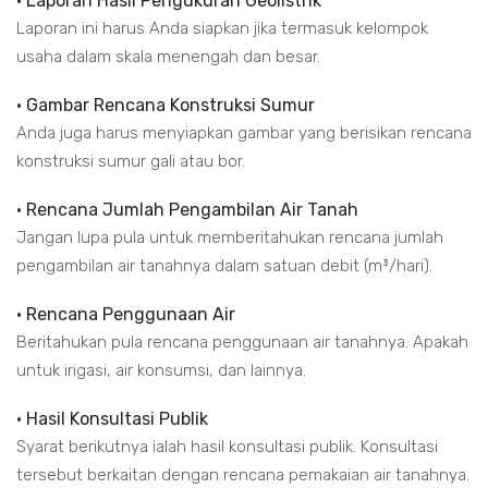
• Laporan Hasil Pengukuran Geolistrik
Laporan ini harus Anda siapkan jika termasuk kelompok
usaha dalam skala menengah dan besar.
• Gambar Rencana Konstruksi Sumur
Anda juga harus menyiapkan gambar yang berisikan rencana
konstruksi sumur gali atau bor.
• Rencana Jumlah Pengambilan Air Tanah
Jangan lupa pula untuk memberitahukan rencana jumlah
pengambilan air tanahnya dalam satuan debit (m³/hari).
• Rencana Penggunaan Air
Beritahukan pula rencana penggunaan air tanahnya. Apakah
untuk irigasi, air konsumsi, dan lainnya.
• Hasil Konsultasi Publik
Syarat berikutnya ialah hasil konsultasi publik. Konsultasi
tersebut berkaitan dengan rencana pemakaian air tanahnya.