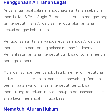
Penggunaan Air Tanah Legal
Anda jangan asal dalam menggunakan air tanah sebelum
memiliki izin SIPA di Sugio. Berbeda saat sudah mengantongi
izin tersebut, maka Anda bisa menggunakan air tanah
sesuai dengan kebutuhan.
Penggunaan air tanahnya juga legal sehingga Anda bisa
merasa aman dan tenang selama memanfaatkannya.
Pemanfaatan air tanah tersebut pun bisa untuk memenuhi
berbagai keperluan.
Mulai dari sumber pembangkit listrik, memenuhi kebutuhan
industri, irigasi pertanian, dan masih banyak lagi. Dengan
pemanfaatan yang maksimal tersebut, tentu bisa
mendukung keperluan individu maupun perusahaan dalam
skala kecil, menengah, hingga besar.
Mematuhi Aturan Hukum