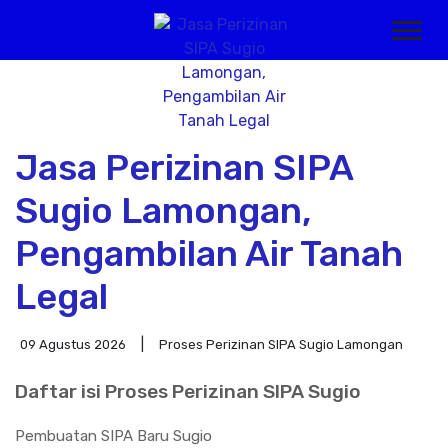
Jasa Perizinan SIPA
Sugio Lamongan,
Pengambilan Air Tanah
Legal
09 Agustus 2026
Proses Perizinan SIPA Sugio Lamongan
Daftar isi Proses Perizinan SIPA Sugio
Pembuatan SIPA Baru Sugio