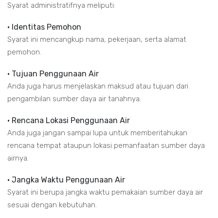
Syarat administratifnya meliputi:
• Identitas Pemohon
Syarat ini mencangkup nama, pekerjaan, serta alamat
pemohon.
• Tujuan Penggunaan Air
Anda juga harus menjelaskan maksud atau tujuan dari
pengambilan sumber daya air tanahnya.
• Rencana Lokasi Penggunaan Air
Anda juga jangan sampai lupa untuk memberitahukan
rencana tempat ataupun lokasi pemanfaatan sumber daya
airnya.
• Jangka Waktu Penggunaan Air
Syarat ini berupa jangka waktu pemakaian sumber daya air
sesuai dengan kebutuhan.