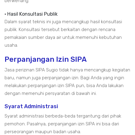
berwenang.
• Hasil Konsultasi Publik
Dalam syarat teknis ini juga mencangkup hasil konsultasi
publik. Konsultasi tersebut berkaitan dengan rencana
pemakaian sumber daya air untuk memenuhi kebutuhan
usaha.
Perpanjangan Izin SIPA
Jasa perizinan SIPA Sugio tidak hanya mencangkup kegiatan
baru, namun juga perpanjangan izin. Bagi Anda yang ingin
melakukan perpanjangan izin SIPA pun, bisa Anda lakukan
dengan memenuhi persyaratan di bawah ini.
Syarat Administrasi
Syarat administrasi berbeda-beda tergantung dari pihak
pemohon. Pasalnya, perpanjangan izin SIPA ini bisa dari
perseorangan maupun badan usaha.