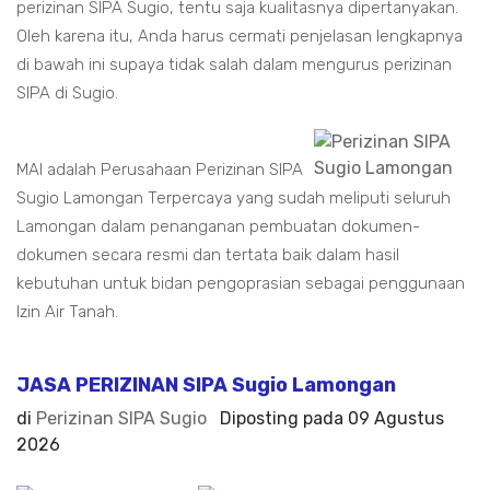
perizinan SIPA Sugio, tentu saja kualitasnya dipertanyakan.
Oleh karena itu, Anda harus cermati penjelasan lengkapnya
di bawah ini supaya tidak salah dalam mengurus perizinan
SIPA di Sugio.
MAI adalah Perusahaan Perizinan SIPA
Sugio Lamongan Terpercaya yang sudah meliputi seluruh
Lamongan dalam penanganan pembuatan dokumen-
dokumen secara resmi dan tertata baik dalam hasil
kebutuhan untuk bidan pengoprasian sebagai penggunaan
Izin Air Tanah.
JASA PERIZINAN SIPA Sugio Lamongan
di
Perizinan SIPA Sugio
Diposting pada
09 Agustus
2026