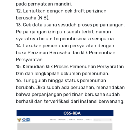
pada pernyataan mandiri.
12. Lanjutkan dengan cek draft perizinan
berusaha (NIB).
13. Cek data usaha sesudah proses perpanjangan.
Perpanjangan izin pun sudah terbit, namun
syaratnya belum terpenuhi secara sempurna.
14. Lakukan pemenuhan persyaratan dengan
buka Perizinan Berusaha dan klik Pemenuhan
Persyaratan.
15. Kemudian klik Proses Pemenuhan Persyaratan
Izin dan lengkapilah dokumen pemenuhan.
16. Tunggulah hingga status pemenuhan
berubah. Jika sudah ada perubahan, menandakan
bahwa perpanjangan perizinan berusaha sudah
berhasil dan terverifikasi dari instansi berwenang.