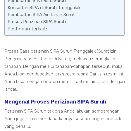
Pembuatan SIPA Baru Suruh
Konsultan SIPA di Suruh Trenggalek
Pembuatan SIPA Air Tanah Suruh
Proses Perizinan SIPA Suruh
Postingan terkait:
Proses Jasa perizinan SIPA Suruh Trenggalek (Surat Izin
Pengusahaan Air Tanah di Suruh) melewati serangkaian
tahapan. Dengan melalui tahapan-tahapan tersebut, maka
Anda bisa mendapatkan izin secara resmi. Dari izin resmi ini,
Anda bisa mengambil atau memanfaatkan air tanah dengan
lancar.
Mengenal Proses Perizinan SIPA Suruh
Perizinan SIPA Suruh tak bisa Anda lakukan sembarangan.
Anda juga harus mendapatkannya sesuai dengan prosedur
yang berlaku.