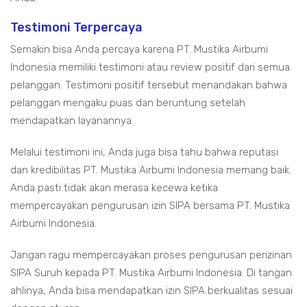
Testimoni Terpercaya
Semakin bisa Anda percaya karena PT. Mustika Airbumi
Indonesia memiliki testimoni atau review positif dari semua
pelanggan. Testimoni positif tersebut menandakan bahwa
pelanggan mengaku puas dan beruntung setelah
mendapatkan layanannya.
Melalui testimoni ini, Anda juga bisa tahu bahwa reputasi
dan kredibilitas PT. Mustika Airbumi Indonesia memang baik.
Anda pasti tidak akan merasa kecewa ketika
mempercayakan pengurusan izin SIPA bersama PT. Mustika
Airbumi Indonesia.
Jangan ragu mempercayakan proses pengurusan perizinan
SIPA Suruh kepada PT. Mustika Airbumi Indonesia. Di tangan
ahlinya, Anda bisa mendapatkan izin SIPA berkualitas sesuai