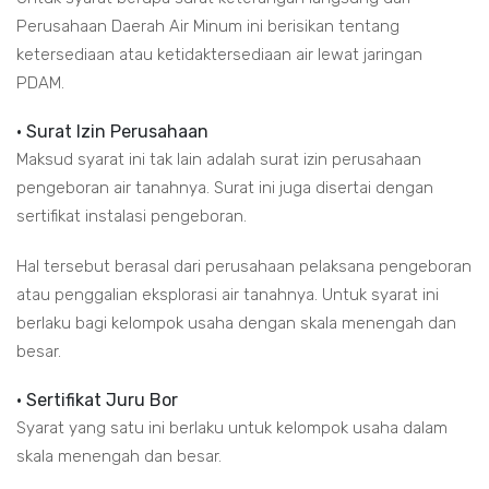
Perusahaan Daerah Air Minum ini berisikan tentang
ketersediaan atau ketidaktersediaan air lewat jaringan
PDAM.
• Surat Izin Perusahaan
Maksud syarat ini tak lain adalah surat izin perusahaan
pengeboran air tanahnya. Surat ini juga disertai dengan
sertifikat instalasi pengeboran.
Hal tersebut berasal dari perusahaan pelaksana pengeboran
atau penggalian eksplorasi air tanahnya. Untuk syarat ini
berlaku bagi kelompok usaha dengan skala menengah dan
besar.
• Sertifikat Juru Bor
Syarat yang satu ini berlaku untuk kelompok usaha dalam
skala menengah dan besar.