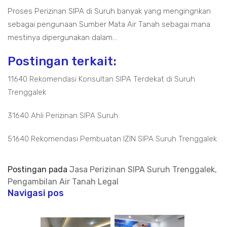
Proses Perizinan SIPA di Suruh banyak yang mengingnkan
sebagai pengunaan Sumber Mata Air Tanah sebagai mana
mestinya dipergunakan dalam...
Postingan terkait:
11640 Rekomendasi Konsultan SIPA Terdekat di Suruh
Trenggalek
31640 Ahli Perizinan SIPA Suruh
51640 Rekomendasi Pembuatan IZIN SIPA Suruh Trenggalek
Postingan pada
Jasa Perizinan SIPA Suruh Trenggalek,
Pengambilan Air Tanah Legal
Navigasi pos