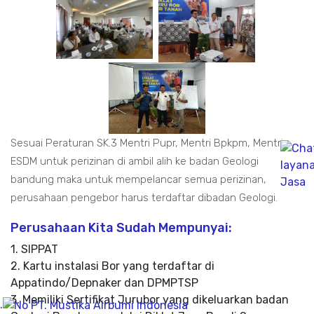
Sesuai Peraturan SK.3 Mentri Pupr, Mentri Bpkpm, Mentri
ESDM untuk perizinan di ambil alih ke badan Geologi
bandung maka untuk mempelancar semua perizinan,
perusahaan pengebor harus terdaftar dibadan Geologi.
Perusahaan Kita Sudah Mempunyai:
1. SIPPAT
2. Kartu instalasi Bor yang terdaftar di
Appatindo/Depnaker dan DPMPTSP
3. Memiliki Sertifikat Jurubor yang dikeluarkan badan
.