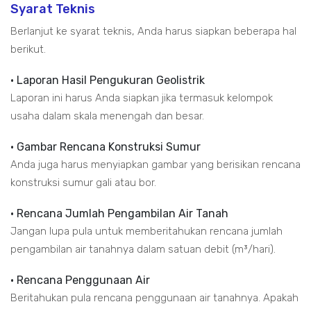
Syarat Teknis
Berlanjut ke syarat teknis, Anda harus siapkan beberapa hal
berikut.
• Laporan Hasil Pengukuran Geolistrik
Laporan ini harus Anda siapkan jika termasuk kelompok
usaha dalam skala menengah dan besar.
• Gambar Rencana Konstruksi Sumur
Anda juga harus menyiapkan gambar yang berisikan rencana
konstruksi sumur gali atau bor.
• Rencana Jumlah Pengambilan Air Tanah
Jangan lupa pula untuk memberitahukan rencana jumlah
pengambilan air tanahnya dalam satuan debit (m³/hari).
• Rencana Penggunaan Air
Beritahukan pula rencana penggunaan air tanahnya. Apakah