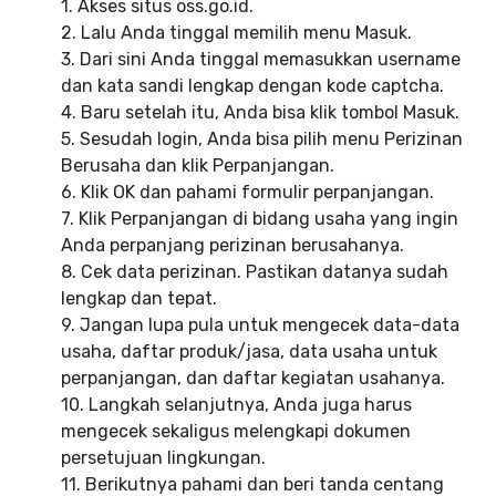
1. Akses situs oss.go.id.
2. Lalu Anda tinggal memilih menu Masuk.
3. Dari sini Anda tinggal memasukkan username
dan kata sandi lengkap dengan kode captcha.
4. Baru setelah itu, Anda bisa klik tombol Masuk.
5. Sesudah login, Anda bisa pilih menu Perizinan
Berusaha dan klik Perpanjangan.
6. Klik OK dan pahami formulir perpanjangan.
7. Klik Perpanjangan di bidang usaha yang ingin
Anda perpanjang perizinan berusahanya.
8. Cek data perizinan. Pastikan datanya sudah
lengkap dan tepat.
9. Jangan lupa pula untuk mengecek data-data
usaha, daftar produk/jasa, data usaha untuk
perpanjangan, dan daftar kegiatan usahanya.
10. Langkah selanjutnya, Anda juga harus
mengecek sekaligus melengkapi dokumen
persetujuan lingkungan.
11. Berikutnya pahami dan beri tanda centang