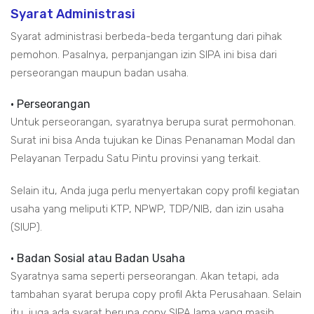
Syarat Administrasi
Syarat administrasi berbeda-beda tergantung dari pihak
pemohon. Pasalnya, perpanjangan izin SIPA ini bisa dari
perseorangan maupun badan usaha.
• Perseorangan
Untuk perseorangan, syaratnya berupa surat permohonan.
Surat ini bisa Anda tujukan ke Dinas Penanaman Modal dan
Pelayanan Terpadu Satu Pintu provinsi yang terkait.
Selain itu, Anda juga perlu menyertakan copy profil kegiatan
usaha yang meliputi KTP, NPWP, TDP/NIB, dan izin usaha
(SIUP).
• Badan Sosial atau Badan Usaha
Syaratnya sama seperti perseorangan. Akan tetapi, ada
tambahan syarat berupa copy profil Akta Perusahaan. Selain
itu, juga ada syarat berupa copy SIPA lama yang masih