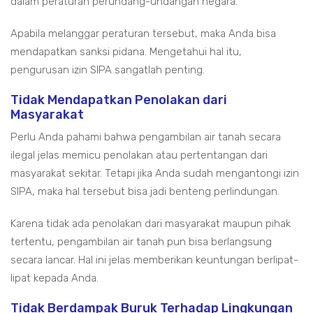
dalam peraturan perundang-undangan negara.
Apabila melanggar peraturan tersebut, maka Anda bisa
mendapatkan sanksi pidana. Mengetahui hal itu,
pengurusan izin SIPA sangatlah penting.
Tidak Mendapatkan Penolakan dari
Masyarakat
Perlu Anda pahami bahwa pengambilan air tanah secara
ilegal jelas memicu penolakan atau pertentangan dari
masyarakat sekitar. Tetapi jika Anda sudah mengantongi izin
SIPA, maka hal tersebut bisa jadi benteng perlindungan.
Karena tidak ada penolakan dari masyarakat maupun pihak
tertentu, pengambilan air tanah pun bisa berlangsung
secara lancar. Hal ini jelas memberikan keuntungan berlipat-
lipat kepada Anda.
Tidak Berdampak Buruk Terhadap Lingkungan