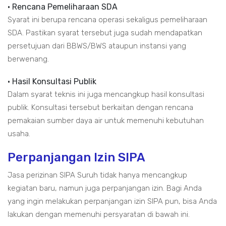
• Rencana Pemeliharaan SDA
Syarat ini berupa rencana operasi sekaligus pemeliharaan
SDA. Pastikan syarat tersebut juga sudah mendapatkan
persetujuan dari BBWS/BWS ataupun instansi yang
berwenang.
• Hasil Konsultasi Publik
Dalam syarat teknis ini juga mencangkup hasil konsultasi
publik. Konsultasi tersebut berkaitan dengan rencana
pemakaian sumber daya air untuk memenuhi kebutuhan
usaha.
Perpanjangan Izin SIPA
Jasa perizinan SIPA Suruh tidak hanya mencangkup
kegiatan baru, namun juga perpanjangan izin. Bagi Anda
yang ingin melakukan perpanjangan izin SIPA pun, bisa Anda
lakukan dengan memenuhi persyaratan di bawah ini.