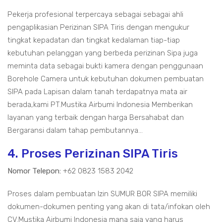
Pekerja profesional terpercaya sebagai sebagai ahli
pengaplikasian Perizinan SIPA Tiris dengan mengukur
tingkat kepadatan dan tingkat kedalaman tiap-tiap
kebutuhan pelanggan yang berbeda perizinan Sipa juga
meminta data sebagai bukti kamera dengan penggunaan
Borehole Camera untuk kebutuhan dokumen pembuatan
SIPA pada Lapisan dalam tanah terdapatnya mata air
berada,kami PT.Mustika Airbumi Indonesia Memberikan
layanan yang terbaik dengan harga Bersahabat dan
Bergaransi dalam tahap pembutannya...
4. Proses Perizinan SIPA Tiris
Nomor Telepon:
+62 0823 1583 2042
Proses dalam pembuatan Izin SUMUR BOR SIPA memiliki
dokumen-dokumen penting yang akan di tata/infokan oleh
CV.Mustika Airbumi Indonesia mana saja yang harus