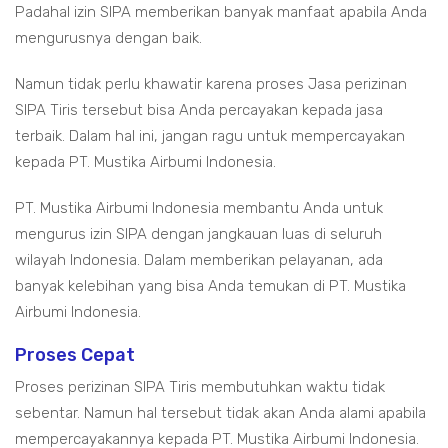
Padahal izin SIPA memberikan banyak manfaat apabila Anda
mengurusnya dengan baik.
Namun tidak perlu khawatir karena proses Jasa perizinan
SIPA Tiris tersebut bisa Anda percayakan kepada jasa
terbaik. Dalam hal ini, jangan ragu untuk mempercayakan
kepada PT. Mustika Airbumi Indonesia.
PT. Mustika Airbumi Indonesia membantu Anda untuk
mengurus izin SIPA dengan jangkauan luas di seluruh
wilayah Indonesia. Dalam memberikan pelayanan, ada
banyak kelebihan yang bisa Anda temukan di PT. Mustika
Airbumi Indonesia.
Proses Cepat
Proses perizinan SIPA Tiris membutuhkan waktu tidak
sebentar. Namun hal tersebut tidak akan Anda alami apabila
mempercayakannya kepada PT. Mustika Airbumi Indonesia.