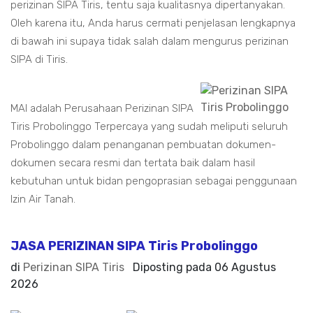
perizinan SIPA Tiris, tentu saja kualitasnya dipertanyakan.
Oleh karena itu, Anda harus cermati penjelasan lengkapnya
di bawah ini supaya tidak salah dalam mengurus perizinan
SIPA di Tiris.
MAI adalah Perusahaan Perizinan SIPA
Tiris Probolinggo Terpercaya yang sudah meliputi seluruh
Probolinggo dalam penanganan pembuatan dokumen-
dokumen secara resmi dan tertata baik dalam hasil
kebutuhan untuk bidan pengoprasian sebagai penggunaan
Izin Air Tanah.
JASA PERIZINAN SIPA Tiris Probolinggo
di
Perizinan SIPA Tiris
Diposting pada
06 Agustus
2026