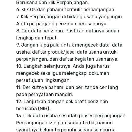
Berusaha dan klik Perpanjangan.
6. Klik OK dan pahami formulir perpanjangan.
7. Klik Perpanjangan di bidang usaha yang ingin
Anda perpanjang perizinan berusahanya.
8. Cek data perizinan. Pastikan datanya sudah
lengkap dan tepat.
9. Jangan lupa pula untuk mengecek data-data
usaha, daftar produk/jasa, data usaha untuk
perpanjangan, dan daftar kegiatan usahanya.
10. Langkah selanjutnya, Anda juga harus
mengecek sekaligus melengkapi dokumen
persetujuan lingkungan.
11. Berikutnya pahami dan beri tanda centang
pada pernyataan mandiri.
12. Lanjutkan dengan cek draft perizinan
berusaha (NIB).
13. Cek data usaha sesudah proses perpanjangan.
Perpanjangan izin pun sudah terbit, namun
syaratnya belum terpenuhi secara sempurna.