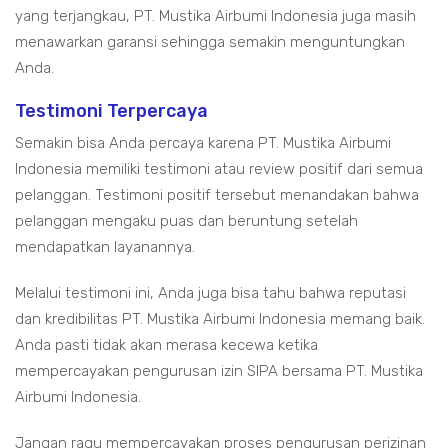
yang terjangkau, PT. Mustika Airbumi Indonesia juga masih
menawarkan garansi sehingga semakin menguntungkan
Anda.
Testimoni Terpercaya
Semakin bisa Anda percaya karena PT. Mustika Airbumi
Indonesia memiliki testimoni atau review positif dari semua
pelanggan. Testimoni positif tersebut menandakan bahwa
pelanggan mengaku puas dan beruntung setelah
mendapatkan layanannya.
Melalui testimoni ini, Anda juga bisa tahu bahwa reputasi
dan kredibilitas PT. Mustika Airbumi Indonesia memang baik.
Anda pasti tidak akan merasa kecewa ketika
mempercayakan pengurusan izin SIPA bersama PT. Mustika
Airbumi Indonesia.
Jangan ragu mempercayakan proses pengurusan perizinan