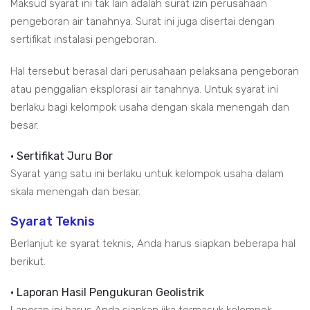
Maksud syarat ini tak lain adalah surat izin perusahaan
pengeboran air tanahnya. Surat ini juga disertai dengan
sertifikat instalasi pengeboran.
Hal tersebut berasal dari perusahaan pelaksana pengeboran
atau penggalian eksplorasi air tanahnya. Untuk syarat ini
berlaku bagi kelompok usaha dengan skala menengah dan
besar.
• Sertifikat Juru Bor
Syarat yang satu ini berlaku untuk kelompok usaha dalam
skala menengah dan besar.
Syarat Teknis
Berlanjut ke syarat teknis, Anda harus siapkan beberapa hal
berikut.
• Laporan Hasil Pengukuran Geolistrik
Laporan ini harus Anda siapkan jika termasuk kelompok