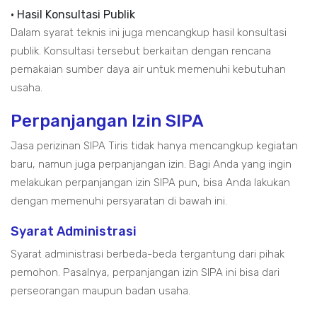
• Hasil Konsultasi Publik
Dalam syarat teknis ini juga mencangkup hasil konsultasi
publik. Konsultasi tersebut berkaitan dengan rencana
pemakaian sumber daya air untuk memenuhi kebutuhan
usaha.
Perpanjangan Izin SIPA
Jasa perizinan SIPA Tiris tidak hanya mencangkup kegiatan
baru, namun juga perpanjangan izin. Bagi Anda yang ingin
melakukan perpanjangan izin SIPA pun, bisa Anda lakukan
dengan memenuhi persyaratan di bawah ini.
Syarat Administrasi
Syarat administrasi berbeda-beda tergantung dari pihak
pemohon. Pasalnya, perpanjangan izin SIPA ini bisa dari
perseorangan maupun badan usaha.