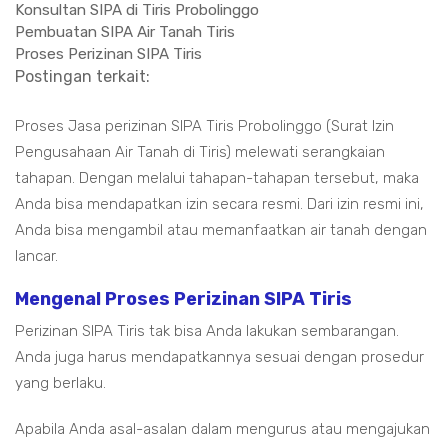
Konsultan SIPA di Tiris Probolinggo
Pembuatan SIPA Air Tanah Tiris
Proses Perizinan SIPA Tiris
Postingan terkait:
Proses Jasa perizinan SIPA Tiris Probolinggo (Surat Izin
Pengusahaan Air Tanah di Tiris) melewati serangkaian
tahapan. Dengan melalui tahapan-tahapan tersebut, maka
Anda bisa mendapatkan izin secara resmi. Dari izin resmi ini,
Anda bisa mengambil atau memanfaatkan air tanah dengan
lancar.
Mengenal Proses Perizinan SIPA Tiris
Perizinan SIPA Tiris tak bisa Anda lakukan sembarangan.
Anda juga harus mendapatkannya sesuai dengan prosedur
yang berlaku.
Apabila Anda asal-asalan dalam mengurus atau mengajukan