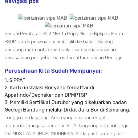
Navigasi pos
Sesuai Peraturan SK.3 Mentri Pupr, Mentri Bpkpm, Mentri
ESDM untuk perizinan di ambil alih ke badan Geologi
bandung maka untuk mempelancar semua perizinan,
perusahaan pengebor harus terdaftar dibadan Geologi.
Perusahaan Kita Sudah Mempunyai:
1. SIPPAT
2. Kartu instalasi Bor yang terdaftar di
Appatindo/Depnaker dan DPMPTSP
3. Memiliki Sertifikat Jurubor yang dikeluarkan badan
Geologi Bandung melalui Diklat Juru Bor di Semarang.
Tunggu apa lagi, bagi Anda yang saat ini tengah
membutuhkan jasa perizinan SIPA, langsung saja hubungi
CV. MUSTIKA AIRBUMI INDONESIA. Anda pasti untung dan