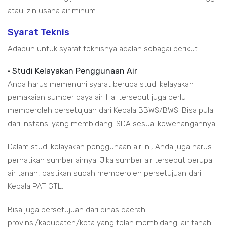
atau izin usaha air minum.
Syarat Teknis
Adapun untuk syarat teknisnya adalah sebagai berikut.
• Studi Kelayakan Penggunaan Air
Anda harus memenuhi syarat berupa studi kelayakan
pemakaian sumber daya air. Hal tersebut juga perlu
memperoleh persetujuan dari Kepala BBWS/BWS. Bisa pula
dari instansi yang membidangi SDA sesuai kewenangannya.
Dalam studi kelayakan penggunaan air ini, Anda juga harus
perhatikan sumber airnya. Jika sumber air tersebut berupa
air tanah, pastikan sudah memperoleh persetujuan dari
Kepala PAT GTL.
Bisa juga persetujuan dari dinas daerah
provinsi/kabupaten/kota yang telah membidangi air tanah