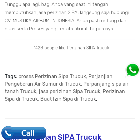
Tunggu apa lagi, bagi Anda yang saat ini tengah
membutuhkan jasa perizinan SIPA, langsung saja hubungi
CV. MUSTIKA AIRBUMI INDONESIA. Anda pasti untung dan
puas serta Proses yang Tertata akurat Terpercaya.
1428 people like Perizinan SIPA Trucuk
Tags:
proses Perizinan Sipa Trucuk, Perjanjian
Pengeboran Air Sumur di Trucuk, Perpanjang sipa air
tanah Trucuk, jasa perizinan Sipa Trucuk, Perizinan
Sipa di Trucuk, Buat Izin Sipa di Trucuk
,
.
Ahli Perizinan SIPA Trucuk