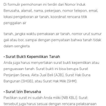
Di formulir permohonan ini terdiri dari Nomor Induk
Berusaha, alamat, nama, pekerjaan, nomor telepon, email,
lokasi pengeboran air tanah, koordinat rencana titik
penggalian air
tanah, jangka waktu pemakaian air tanah, nomor urut sumur
gali atau bor, sampai dengan pernyataan bahwa tanah tidak
dalam sengketa.
• Surat Bukti Kepemilikan Tanah
Anda juga harus menyertakan surat bukti kepemilikan atau
penguasaan tanah. Surat bukti ini bisa berupa Surat
Perjanjian Sewa, Akta Jual Beli (AJB), Surat Hak Guna
Bangunan (SHGB), atau Surat Hak Milik (SHM).
• Surat Izin Berusaha
Pastikan surat ini sudah Anda miliki (NIB KBLI). Surat
tersebut juga harus sesuai dengan rencana pelaksanaan