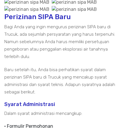
Perizinan SIPA Baru
Bagi Anda yang ingin mengurus perizinan SIPA baru di
Trucuk, ada sejumlah persyaratan yang harus terpenuhi.
Namun sebelumnya Anda harus memiliki persetujuan
pengeboran atau penggalian eksplorasi air tanahnya
terlebih dulu.
Baru setelah itu, Anda bisa perhatikan syarat dalam
perizinan SIPA baru di Trucuk yang mencakup syarat
administrasi dan syarat teknis. Adapun syaratnya adalah
sebagai berikut.
Syarat Administrasi
Dalam syarat administrasi mencangkup:
• Formulir Permohonan