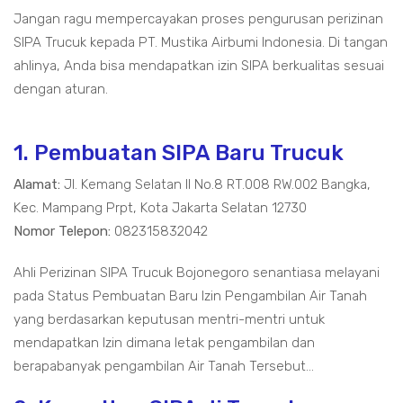
Jangan ragu mempercayakan proses pengurusan perizinan
SIPA Trucuk kepada PT. Mustika Airbumi Indonesia. Di tangan
ahlinya, Anda bisa mendapatkan izin SIPA berkualitas sesuai
dengan aturan.
1. Pembuatan SIPA Baru Trucuk
Alamat:
Jl. Kemang Selatan II No.8 RT.008 RW.002 Bangka,
Kec. Mampang Prpt, Kota Jakarta Selatan 12730
Nomor Telepon:
082315832042
Ahli Perizinan SIPA Trucuk Bojonegoro senantiasa melayani
pada Status Pembuatan Baru Izin Pengambilan Air Tanah
yang berdasarkan keputusan mentri-mentri untuk
mendapatkan Izin dimana letak pengambilan dan
berapabanyak pengambilan Air Tanah Tersebut...