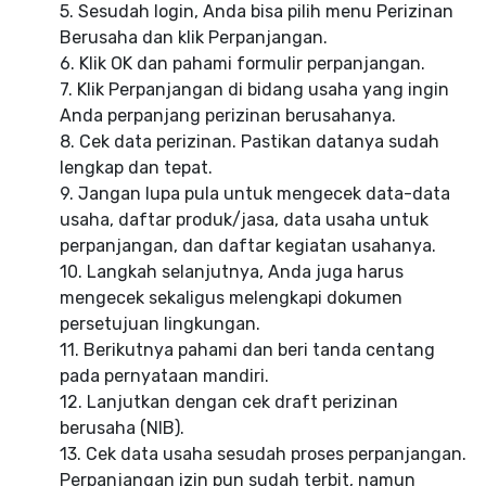
5. Sesudah login, Anda bisa pilih menu Perizinan
Berusaha dan klik Perpanjangan.
6. Klik OK dan pahami formulir perpanjangan.
7. Klik Perpanjangan di bidang usaha yang ingin
Anda perpanjang perizinan berusahanya.
8. Cek data perizinan. Pastikan datanya sudah
lengkap dan tepat.
9. Jangan lupa pula untuk mengecek data-data
usaha, daftar produk/jasa, data usaha untuk
perpanjangan, dan daftar kegiatan usahanya.
10. Langkah selanjutnya, Anda juga harus
mengecek sekaligus melengkapi dokumen
persetujuan lingkungan.
11. Berikutnya pahami dan beri tanda centang
pada pernyataan mandiri.
12. Lanjutkan dengan cek draft perizinan
berusaha (NIB).
13. Cek data usaha sesudah proses perpanjangan.
Perpanjangan izin pun sudah terbit, namun