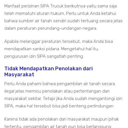
Manfaat perizinan SIPA Trucuk berikutnya yaitu sama saja
telah mematuhi aturan hukum. Perlu untuk Anda ketahui
bahwa sumber air tanah sendiri sudah tertuang secara jelas
dalam peraturan perundang-undangan negara.
Apabila melanggar peraturan tersebut, maka Anda bisa
mendapatkan sanksi pidana. Mengetahui hal itu,
pengurusan izin SIPA sangatlah penting.
Tidak Mendapatkan Penolakan dari
Masyarakat
Perlu Anda pahami bahwa pengambilan air tanah secara
ilegal jelas memicu penolakan atau pertentangan dari
masyarakat sekitar. Tetapi jika Anda sudah mengantongi izin
SIPA, maka hal tersebut bisa jadi benteng perlindungan.
Karena tidak ada penolakan dari masyarakat maupun pihak
tertentu, pengambilan air tanah pun bisa berlangsung