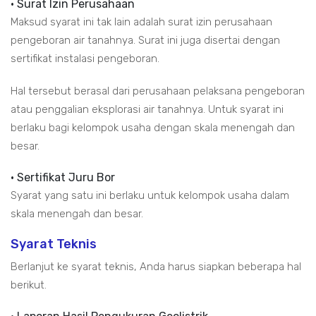
• Surat Izin Perusahaan
Maksud syarat ini tak lain adalah surat izin perusahaan
pengeboran air tanahnya. Surat ini juga disertai dengan
sertifikat instalasi pengeboran.
Hal tersebut berasal dari perusahaan pelaksana pengeboran
atau penggalian eksplorasi air tanahnya. Untuk syarat ini
berlaku bagi kelompok usaha dengan skala menengah dan
besar.
• Sertifikat Juru Bor
Syarat yang satu ini berlaku untuk kelompok usaha dalam
skala menengah dan besar.
Syarat Teknis
Berlanjut ke syarat teknis, Anda harus siapkan beberapa hal
berikut.