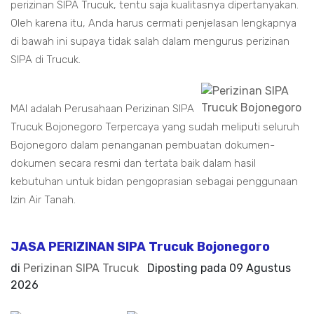
perizinan SIPA Trucuk, tentu saja kualitasnya dipertanyakan.
Oleh karena itu, Anda harus cermati penjelasan lengkapnya
di bawah ini supaya tidak salah dalam mengurus perizinan
SIPA di Trucuk.
MAI adalah Perusahaan Perizinan SIPA
Trucuk Bojonegoro Terpercaya yang sudah meliputi seluruh
Bojonegoro dalam penanganan pembuatan dokumen-
dokumen secara resmi dan tertata baik dalam hasil
kebutuhan untuk bidan pengoprasian sebagai penggunaan
Izin Air Tanah.
JASA PERIZINAN SIPA Trucuk Bojonegoro
di
Perizinan SIPA Trucuk
Diposting pada
09 Agustus
2026