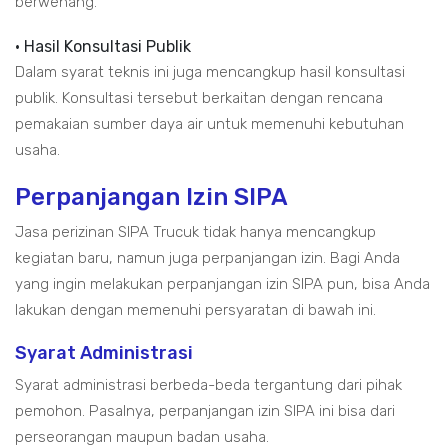
berwenang.
• Hasil Konsultasi Publik
Dalam syarat teknis ini juga mencangkup hasil konsultasi
publik. Konsultasi tersebut berkaitan dengan rencana
pemakaian sumber daya air untuk memenuhi kebutuhan
usaha.
Perpanjangan Izin SIPA
Jasa perizinan SIPA Trucuk tidak hanya mencangkup
kegiatan baru, namun juga perpanjangan izin. Bagi Anda
yang ingin melakukan perpanjangan izin SIPA pun, bisa Anda
lakukan dengan memenuhi persyaratan di bawah ini.
Syarat Administrasi
Syarat administrasi berbeda-beda tergantung dari pihak
pemohon. Pasalnya, perpanjangan izin SIPA ini bisa dari
perseorangan maupun badan usaha.