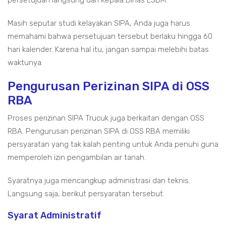
Masih seputar studi kelayakan SIPA, Anda juga harus
memahami bahwa persetujuan tersebut berlaku hingga 60
hari kalender. Karena hal itu, jangan sampai melebihi batas
waktunya.
Pengurusan Perizinan SIPA di OSS
RBA
Proses perizinan SIPA Trucuk juga berkaitan dengan OSS
RBA. Pengurusan perizinan SIPA di OSS RBA memiliki
persyaratan yang tak kalah penting untuk Anda penuhi guna
memperoleh izin pengambilan air tanah.
Syaratnya juga mencangkup administrasi dan teknis.
Langsung saja, berikut persyaratan tersebut.
Syarat Administratif