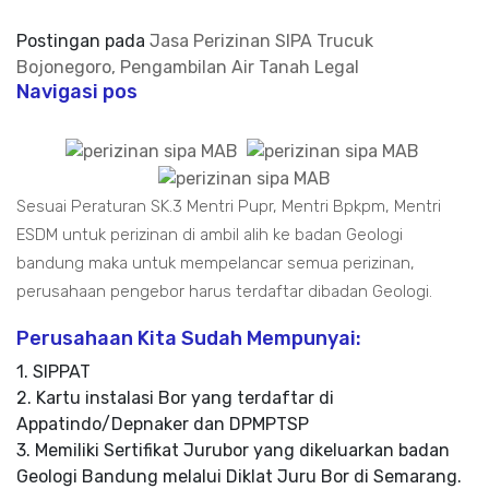
Postingan pada
Jasa Perizinan SIPA Trucuk
Bojonegoro, Pengambilan Air Tanah Legal
Navigasi pos
Sesuai Peraturan SK.3 Mentri Pupr, Mentri Bpkpm, Mentri
ESDM untuk perizinan di ambil alih ke badan Geologi
bandung maka untuk mempelancar semua perizinan,
perusahaan pengebor harus terdaftar dibadan Geologi.
Perusahaan Kita Sudah Mempunyai:
1. SIPPAT
2. Kartu instalasi Bor yang terdaftar di
Appatindo/Depnaker dan DPMPTSP
3. Memiliki Sertifikat Jurubor yang dikeluarkan badan
Geologi Bandung melalui Diklat Juru Bor di Semarang.