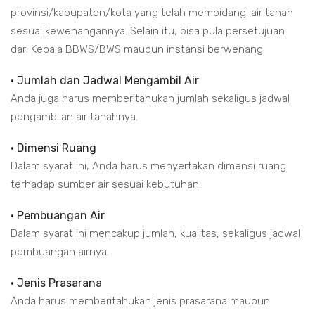
provinsi/kabupaten/kota yang telah membidangi air tanah
sesuai kewenangannya. Selain itu, bisa pula persetujuan
dari Kepala BBWS/BWS maupun instansi berwenang.
• Jumlah dan Jadwal Mengambil Air
Anda juga harus memberitahukan jumlah sekaligus jadwal
pengambilan air tanahnya.
• Dimensi Ruang
Dalam syarat ini, Anda harus menyertakan dimensi ruang
terhadap sumber air sesuai kebutuhan.
• Pembuangan Air
Dalam syarat ini mencakup jumlah, kualitas, sekaligus jadwal
pembuangan airnya.
• Jenis Prasarana
Anda harus memberitahukan jenis prasarana maupun