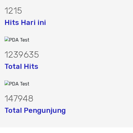
1517
Hits Hari ini
1547315
Total Hits
185336
Total Pengunjung
, jasa geolistrik, sumur bor, bor sumur